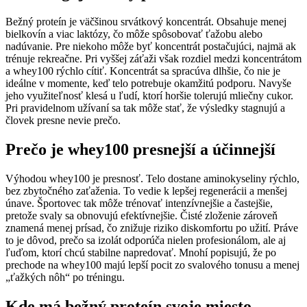
Bežný proteín je väčšinou srvátkový koncentrát. Obsahuje menej
bielkovín a viac laktózy, čo môže spôsobovať ťažobu alebo
nadúvanie. Pre niekoho môže byť koncentrát postačujúci, najmä ak
trénuje rekreačne. Pri vyššej záťaži však rozdiel medzi koncentrátom
a whey100 rýchlo cítiť. Koncentrát sa spracúva dlhšie, čo nie je
ideálne v momente, keď telo potrebuje okamžitú podporu. Navyše
jeho využiteľnosť klesá u ľudí, ktorí horšie tolerujú mliečny cukor.
Pri pravidelnom užívaní sa tak môže stať, že výsledky stagnujú a
človek presne nevie prečo.
Prečo je whey100 presnejší a účinnejší
Výhodou whey100 je presnosť. Telo dostane aminokyseliny rýchlo,
bez zbytočného zaťaženia. To vedie k lepšej regenerácii a menšej
únave. Športovec tak môže trénovať intenzívnejšie a častejšie,
pretože svaly sa obnovujú efektívnejšie. Čisté zloženie zároveň
znamená menej prísad, čo znižuje riziko diskomfortu po užití. Práve
to je dôvod, prečo sa izolát odporúča nielen profesionálom, ale aj
ľuďom, ktorí chcú stabilne napredovať. Mnohí popisujú, že po
prechode na whey100 majú lepší pocit zo svalového tonusu a menej
„ťažkých nôh“ po tréningu.
Kde má bežný proteín svoje miesto