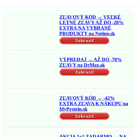
ZĽAVOVÝ KÓD → VEĽKÉ
LETNÉ ZĽAVY AŽ DO -20%
EXTRA NA VYBRANÉ
PRODUKTY na Notino.sk
Zobraziť
VÝPREDAJ → AŽ DO -70%
ZĽAVY na DrMax.sk
Zobraziť
ZĽAVOVÝ KÓD → -42%
EXTRA ZĽAVA K NÁKUPU na
MyProtein.sk
Zobraziť
AKCIA 2+1 ZADARMO → NA