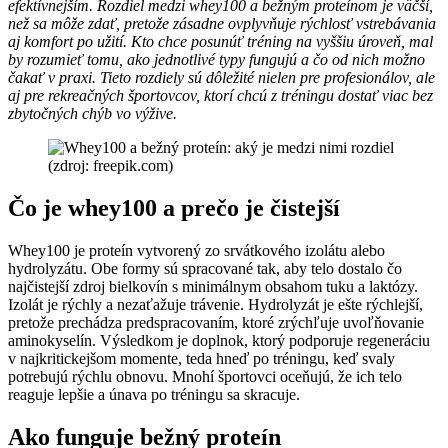
efektívnejším. Rozdiel medzi whey100 a bežným proteínom je väčší,
než sa môže zdať, pretože zásadne ovplyvňuje rýchlosť vstrebávania
aj komfort po užití. Kto chce posunúť tréning na vyššiu úroveň, mal
by rozumieť tomu, ako jednotlivé typy fungujú a čo od nich možno
čakať v praxi. Tieto rozdiely sú dôležité nielen pre profesionálov, ale
aj pre rekreačných športovcov, ktorí chcú z tréningu dostať viac bez
zbytočných chýb vo výžive.
(zdroj: freepik.com)
Čo je whey100 a prečo je čistejší
Whey100 je proteín vytvorený zo srvátkového izolátu alebo
hydrolyzátu. Obe formy sú spracované tak, aby telo dostalo čo
najčistejší zdroj bielkovín s minimálnym obsahom tuku a laktózy.
Izolát je rýchly a nezaťažuje trávenie. Hydrolyzát je ešte rýchlejší,
pretože prechádza predspracovaním, ktoré zrýchľuje uvoľňovanie
aminokyselín. Výsledkom je doplnok, ktorý podporuje regeneráciu
v najkritickejšom momente, teda hneď po tréningu, keď svaly
potrebujú rýchlu obnovu. Mnohí športovci oceňujú, že ich telo
reaguje lepšie a únava po tréningu sa skracuje.
Ako funguje bežný proteín