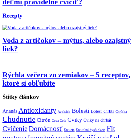
deťmi pravidelne cvičiť?
Recepty
Voda z artičokov – mýtus, alebo ozajstný
liek?
Rýchla večera zo zemiakov – 5 receptov,
ktoré si obľúbite
Štítky článkov
Antioxidanty
Bolesti
Ananás
Bolesť chrbta
Avokádo
Chrípka
Chudnutie
Cviky
Citrón
Cviky na chrbát
Coca Cola
Fit
Cvičenie
Domácnosť
Erekcia
Erektilná dysfunkcia
postava
Krajší vzhľad
Imunitný systém