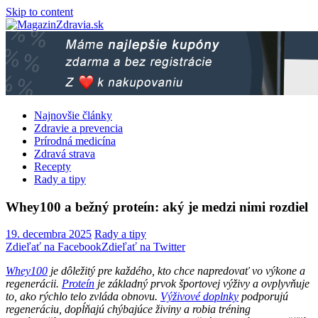
Skip to content
Najnovšie články
Zdravie a prevencia
Prírodná medicína
Zdravá strava
Recepty
Rady a tipy
Whey100 a bežný proteín: aký je medzi nimi rozdiel
19. decembra 2025
Rady a tipy
Zdieľať na Facebook
Zdieľať na Twitter
Whey100
je dôležitý pre každého, kto chce napredovať vo výkone a
regenerácii.
Proteín
je základný prvok športovej výživy a ovplyvňuje
to, ako rýchlo telo zvláda obnovu.
Výživové doplnky
podporujú
regeneráciu, dopĺňajú chýbajúce živiny a robia tréning