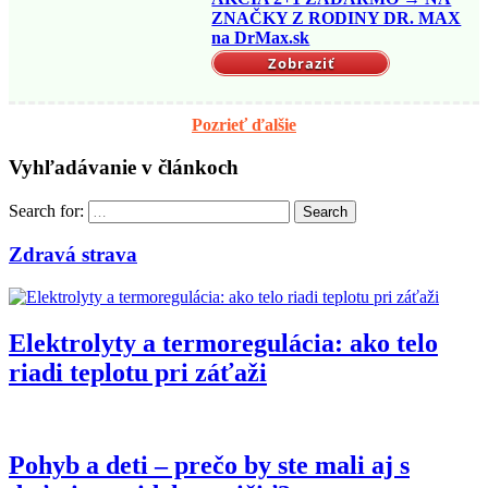
ZNAČKY Z RODINY DR. MAX
na DrMax.sk
Zobraziť
Pozrieť ďalšie
Vyhľadávanie v článkoch
Search for:
Search
Zdravá strava
Elektrolyty a termoregulácia: ako telo
riadi teplotu pri záťaži
Pohyb a deti – prečo by ste mali aj s