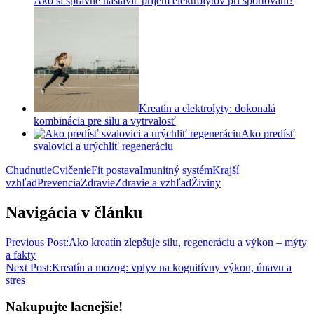
Ako si správne nastaviť príjem elektrolytov pri športovaní?
Kreatín a elektrolyty: dokonalá
kombinácia pre silu a vytrvalosť
Ako predísť
svalovici a urýchliť regeneráciu
Chudnutie
Cvičenie
Fit postava
Imunitný systém
Krajší
vzhľad
Prevencia
Zdravie
Zdravie a vzhľad
Živiny
Navigácia v článku
Previous Post:
Ako kreatín zlepšuje silu, regeneráciu a výkon – mýty
a fakty
Next Post:
Kreatín a mozog: vplyv na kognitívny výkon, únavu a
stres
Nakupujte lacnejšie!