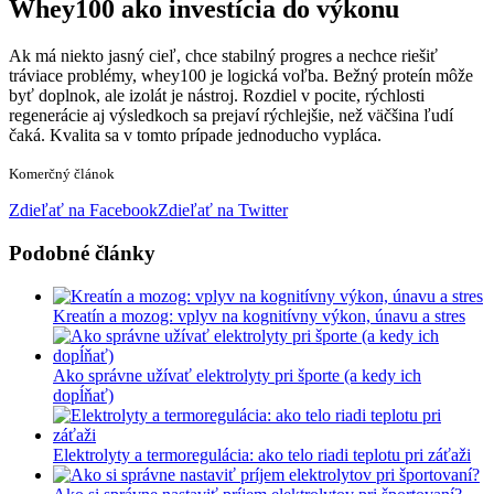
Whey100 ako investícia do výkonu
Ak má niekto jasný cieľ, chce stabilný progres a nechce riešiť
tráviace problémy, whey100 je logická voľba. Bežný proteín môže
byť doplnok, ale izolát je nástroj. Rozdiel v pocite, rýchlosti
regenerácie aj výsledkoch sa prejaví rýchlejšie, než väčšina ľudí
čaká. Kvalita sa v tomto prípade jednoducho vypláca.
Komerčný článok
Zdieľať na Facebook
Zdieľať na Twitter
Podobné články
Kreatín a mozog: vplyv na kognitívny výkon, únavu a stres
Ako správne užívať elektrolyty pri športe (a kedy ich
dopĺňať)
Elektrolyty a termoregulácia: ako telo riadi teplotu pri záťaži