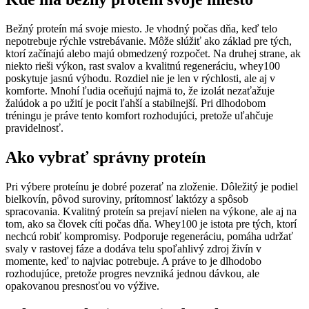
Bežný proteín má svoje miesto. Je vhodný počas dňa, keď telo
nepotrebuje rýchle vstrebávanie. Môže slúžiť ako základ pre tých,
ktorí začínajú alebo majú obmedzený rozpočet. Na druhej strane, ak
niekto rieši výkon, rast svalov a kvalitnú regeneráciu, whey100
poskytuje jasnú výhodu. Rozdiel nie je len v rýchlosti, ale aj v
komforte. Mnohí ľudia oceňujú najmä to, že izolát nezaťažuje
žalúdok a po užití je pocit ľahší a stabilnejší. Pri dlhodobom
tréningu je práve tento komfort rozhodujúci, pretože uľahčuje
pravidelnosť.
Ako vybrať správny proteín
Pri výbere proteínu je dobré pozerať na zloženie. Dôležitý je podiel
bielkovín, pôvod suroviny, prítomnosť laktózy a spôsob
spracovania. Kvalitný proteín sa prejaví nielen na výkone, ale aj na
tom, ako sa človek cíti počas dňa. Whey100 je istota pre tých, ktorí
nechcú robiť kompromisy. Podporuje regeneráciu, pomáha udržať
svaly v rastovej fáze a dodáva telu spoľahlivý zdroj živín v
momente, keď to najviac potrebuje. A práve to je dlhodobo
rozhodujúce, pretože progres nevzniká jednou dávkou, ale
opakovanou presnosťou vo výžive.