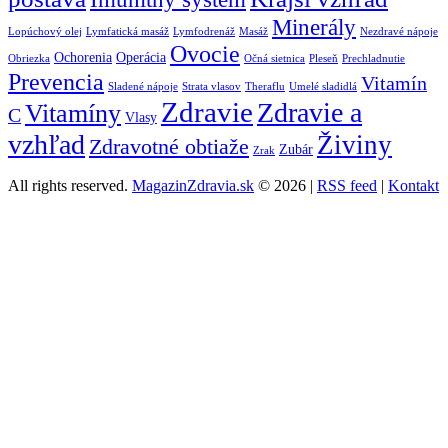
Minerály
Lopúchový olej
Lymfatická masáž
Lymfodrenáž
Masáž
Nezdravé nápoje
Ovocie
Ochorenia
Operácia
Obriezka
Očná sietnica
Pleseň
Prechladnutie
Prevencia
Vitamín
Sladené nápoje
Strata vlasov
Theraflu
Umelé sladidlá
Zdravie
Zdravie a
Vitamíny
C
Vlasy
vzhľad
Živiny
Zdravotné obtiaže
Zubár
Zrak
All rights reserved.
MagazinZdravia.sk
© 2026 |
RSS feed
|
Kontakt