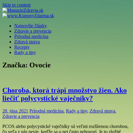
Skip to content
Najnovšie články
Zdravie a prevencia
Prírodná medicína
Zdravá strava
Recepty
Rady a tipy
Značka: Ovocie
Choroba, ktorá trápi množstvo žien. Ako
liečiť polycystické vaječníky?
28. júna 2021
Prírodná medicína
,
Rady a tipy
,
Zdravá strava
,
Zdravie a prevencia
PCOS alebo polycystické vaječníky sú veľmi rozšírenou chorobou,
čo veľa z nás nevie, keďže sa o nej často nehovorí. Je to zložité