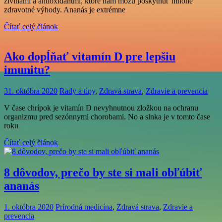
živinami a antioxidantmi, ktoré nám môžu poskytnúť mnohé
zdravotné výhody. Ananás je extrémne
Čítať celý článok
Ako dopĺňať vitamín D pre lepšiu
imunitu?
31. októbra 2020
Rady a tipy
,
Zdravá strava
,
Zdravie a prevencia
V čase chrípok je vitamín D nevyhnutnou zložkou na ochranu
organizmu pred sezónnymi chorobami. No a slnka je v tomto čase
roku
Čítať celý článok
8 dôvodov, prečo by ste si mali obľúbiť
ananás
1. októbra 2020
Prírodná medicína
,
Zdravá strava
,
Zdravie a
prevencia