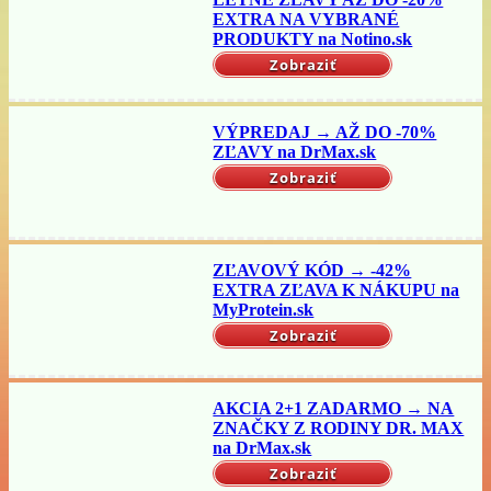
EXTRA NA VYBRANÉ
PRODUKTY na Notino.sk
Zobraziť
VÝPREDAJ → AŽ DO -70%
ZĽAVY na DrMax.sk
Zobraziť
ZĽAVOVÝ KÓD → -42%
EXTRA ZĽAVA K NÁKUPU na
MyProtein.sk
Zobraziť
AKCIA 2+1 ZADARMO → NA
ZNAČKY Z RODINY DR. MAX
na DrMax.sk
Zobraziť