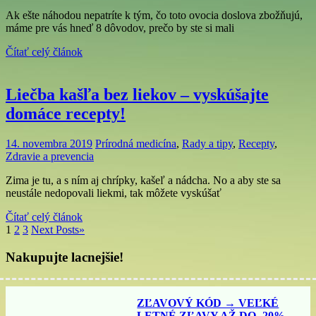
Ak ešte náhodou nepatríte k tým, čo toto ovocia doslova zbožňujú,
máme pre vás hneď 8 dôvodov, prečo by ste si mali
Čítať celý článok
Liečba kašľa bez liekov – vyskúšajte
domáce recepty!
14. novembra 2019
Prírodná medicína
,
Rady a tipy
,
Recepty
,
Zdravie a prevencia
Zima je tu, a s ním aj chrípky, kašeľ a nádcha. No a aby ste sa
neustále nedopovali liekmi, tak môžete vyskúšať
Čítať celý článok
1
2
3
Next Posts
»
Nakupujte lacnejšie!
ZĽAVOVÝ KÓD → VEĽKÉ
LETNÉ ZĽAVY AŽ DO -20%