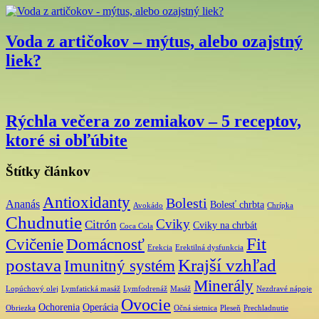
Voda z artičokov – mýtus, alebo ozajstný
liek?
Rýchla večera zo zemiakov – 5 receptov,
ktoré si obľúbite
Štítky článkov
Antioxidanty
Bolesti
Ananás
Bolesť chrbta
Avokádo
Chrípka
Chudnutie
Cviky
Citrón
Cviky na chrbát
Coca Cola
Fit
Cvičenie
Domácnosť
Erekcia
Erektilná dysfunkcia
postava
Krajší vzhľad
Imunitný systém
Minerály
Lopúchový olej
Lymfatická masáž
Lymfodrenáž
Masáž
Nezdravé nápoje
Ovocie
Ochorenia
Operácia
Obriezka
Očná sietnica
Pleseň
Prechladnutie