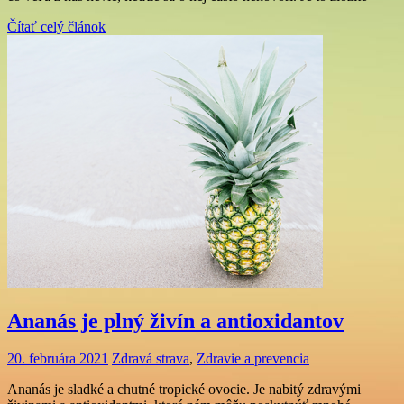
Čítať celý článok
Ananás je plný živín a antioxidantov
20. februára 2021
Zdravá strava
,
Zdravie a prevencia
Ananás je sladké a chutné tropické ovocie. Je nabitý zdravými