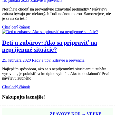
18. januára 2023
Zdravie a prevencia
Nestíhate chodiť na preventívne zdravotné prehliadky? Návštevy
zubára bývajú pre niektorých ľudí nočnou morou. Samozrejme, nie
je sa na čo tešiť –
Čítať celý článok
Deti u zubárov: Ako sa pripraviť na
nepríjemné situácie?
25. februára 2020
Rady a tipy
,
Zdravie a prevencia
Najlepším spôsobom, ako sa s nepríjemnými situáciami u zubára
vyrovnať, je pokúsiť sa im úplne vyhnúť. Ako to dosiahnuť? Prvú
návštevu zubného
Čítať celý článok
Nakupujte lacnejšie!
ZĽAVOVÝ KÓD → VEĽKÉ