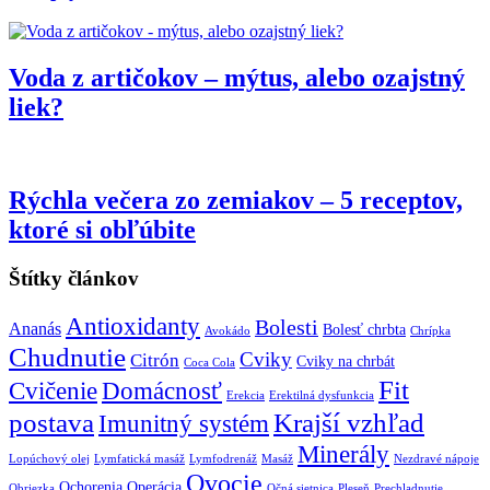
Voda z artičokov – mýtus, alebo ozajstný
liek?
Rýchla večera zo zemiakov – 5 receptov,
ktoré si obľúbite
Štítky článkov
Antioxidanty
Bolesti
Ananás
Bolesť chrbta
Avokádo
Chrípka
Chudnutie
Cviky
Citrón
Cviky na chrbát
Coca Cola
Fit
Cvičenie
Domácnosť
Erekcia
Erektilná dysfunkcia
postava
Krajší vzhľad
Imunitný systém
Minerály
Lopúchový olej
Lymfatická masáž
Lymfodrenáž
Masáž
Nezdravé nápoje
Ovocie
Ochorenia
Operácia
Obriezka
Očná sietnica
Pleseň
Prechladnutie