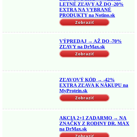
LETNÉ ZĽAVY AŽ DO -20%
EXTRA NA VYBRANÉ
PRODUKTY na Notino.sk
Zobraziť
VÝPREDAJ → AŽ DO -70%
ZĽAVY na DrMax.sk
Zobraziť
ZĽAVOVÝ KÓD → -42%
EXTRA ZĽAVA K NÁKUPU na
MyProtein.sk
Zobraziť
AKCIA 2+1 ZADARMO → NA
ZNAČKY Z RODINY DR. MAX
na DrMax.sk
Zobraziť