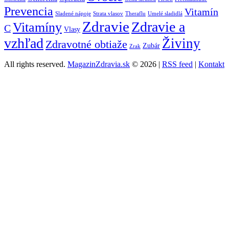
Prevencia
Vitamín
Sladené nápoje
Strata vlasov
Theraflu
Umelé sladidlá
Zdravie
Zdravie a
Vitamíny
C
Vlasy
vzhľad
Živiny
Zdravotné obtiaže
Zubár
Zrak
All rights reserved.
MagazinZdravia.sk
© 2026 |
RSS feed
|
Kontakt