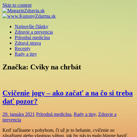
Skip to content
Najnovšie články
Zdravie a prevencia
Prírodná medicína
Zdravá strava
Recepty
Rady a tipy
Značka: Cviky na chrbát
Cvičenie jogy – ako začať a na čo si treba
dať pozor?
29. januára 2021
Prírodná medicína
,
Rady a tipy
,
Zdravie a
prevencia
Keď začíname s pohybom, či už je to behanie, cvičenie so
závažiami alebo vlastnou váhou, tak by nás to malo hlavne baviť,