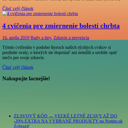
Čítať celý článok
4 cvičenia pre zmiernenie bolestí chrbta
16. apríla 2019
Rady a tipy
,
Zdravie a prevencia
Týmto cvičením v podobe štyroch našich rýchlych cvikov si
posilnite svaly, o ktorých ste doposiaľ ani netušili a urobíte opäť
niečo pre svoje zdravie.
Čítať celý článok
Nakupujte lacnejšie!
ZĽAVOVÝ KÓD → VEĽKÉ LETNÉ ZĽAVY AŽ DO
-20% EXTRA NA VYBRANÉ PRODUKTY na Notino.sk
Zobraziť