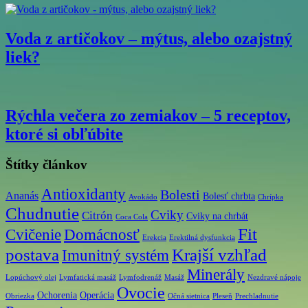
Voda z artičokov – mýtus, alebo ozajstný
liek?
Rýchla večera zo zemiakov – 5 receptov,
ktoré si obľúbite
Štítky článkov
Antioxidanty
Bolesti
Ananás
Bolesť chrbta
Avokádo
Chrípka
Chudnutie
Cviky
Citrón
Cviky na chrbát
Coca Cola
Fit
Cvičenie
Domácnosť
Erekcia
Erektilná dysfunkcia
postava
Krajší vzhľad
Imunitný systém
Minerály
Lopúchový olej
Lymfatická masáž
Lymfodrenáž
Masáž
Nezdravé nápoje
Ovocie
Ochorenia
Operácia
Obriezka
Očná sietnica
Pleseň
Prechladnutie