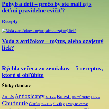
Pohyb a deti – prečo by ste mali aj s
deťmi pravidelne cvičiť?
Recepty
Voda z artičokov – mýtus, alebo ozajstný
liek?
Rýchla večera zo zemiakov – 5 receptov,
ktoré si obľúbite
Štítky článkov
Antioxidanty
Bolesti
Ananás
Bolesť chrbta
Avokádo
Chrípka
Chudnutie
Cviky
Citrón
Cviky na chrbát
Coca Cola