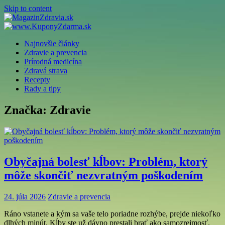
Skip to content
Najnovšie články
Zdravie a prevencia
Prírodná medicína
Zdravá strava
Recepty
Rady a tipy
Značka: Zdravie
Obyčajná bolesť kĺbov: Problém, ktorý
môže skončiť nezvratným poškodením
24. júla 2026
Zdravie a prevencia
Ráno vstanete a kým sa vaše telo poriadne rozhýbe, prejde niekoľko
dlhých minút. Kĺby ste už dávno prestali brať ako samozrejmosť.