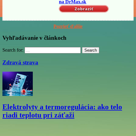
na DrMax.sk
Zobraziť
Pozrieť ďalšie
Vyhľadávanie v článkoch
Search for:
Search
Zdravá strava
Elektrolyty a termoregulácia: ako telo
riadi teplotu pri záťaži