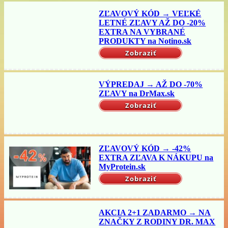
ZĽAVOVÝ KÓD → VEĽKÉ
LETNÉ ZĽAVY AŽ DO -20%
EXTRA NA VYBRANÉ
PRODUKTY na Notino.sk
Zobraziť
VÝPREDAJ → AŽ DO -70%
ZĽAVY na DrMax.sk
Zobraziť
ZĽAVOVÝ KÓD → -42%
EXTRA ZĽAVA K NÁKUPU na
MyProtein.sk
Zobraziť
AKCIA 2+1 ZADARMO → NA
ZNAČKY Z RODINY DR. MAX