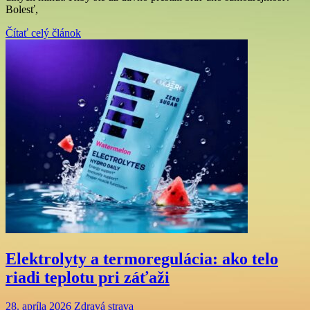
Bolesť,
Čítať celý článok
Elektrolyty a termoregulácia: ako telo
riadi teplotu pri záťaži
28. apríla 2026
Zdravá strava