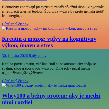
Elektrolyty zohrávajú pri fyzickej záťaži dôležitú úlohu v hydratácii
aj regulácii telesnej teploty. Športová výživa by preto nemala riešiť
len energiu, ale
Čítať celý článok
Kreatín a mozog: vplyv na kognitívny
výkon, únavu a stres
30. januára 2026
Rady a tipy
Keď sa povie kreatín, väčšina ľudí si ho automaticky spája so
svalmi, silou a športovou výživou. Dlhé roky patril medzi
najpoužívanejšie výživové
Čítať celý článok
Whey100 a bežný proteín: aký je medzi
nimi rozdiel