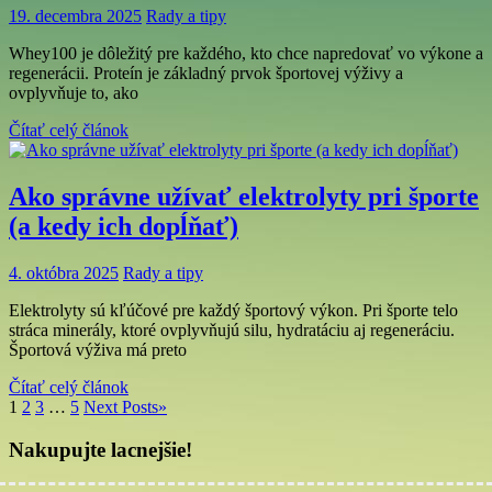
19. decembra 2025
Rady a tipy
Whey100 je dôležitý pre každého, kto chce napredovať vo výkone a
regenerácii. Proteín je základný prvok športovej výživy a
ovplyvňuje to, ako
Čítať celý článok
Ako správne užívať elektrolyty pri športe
(a kedy ich dopĺňať)
4. októbra 2025
Rady a tipy
Elektrolyty sú kľúčové pre každý športový výkon. Pri športe telo
stráca minerály, ktoré ovplyvňujú silu, hydratáciu aj regeneráciu.
Športová výživa má preto
Čítať celý článok
1
2
3
…
5
Next Posts
»
Nakupujte lacnejšie!