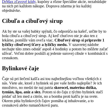
DrMax zľavové kódy
, kupóny a rôzne špeciálne akcie, nezabúdajte
na nich pri každom nákupe. Doprava zdarma je ku každej
objednávke.
Cibuľa a cibuľový sirup
Ak by ste sa vašej babky spýtali, čo odporúča na kašeľ, určite by to
bola cibuľa a cibuľový sirup. Aj keď chuťovo nie je ako ten z
lekárne, pomôže vám oveľa viac.
Cibuľový sirup si pripravíte 1
lyžičky cibuľovej šťavy a lyžičky medu.
V uzavretej nádobe
nechajte túto zmes odstáť aspoň 4 hodinky a potom ho môžete začať
užívať. Veľmi dobre poslúži aj jedenie surovej cibule v kombinácií s
cesnakom.
Bylinkové čaje
Čaje sú pri liečení kašľa asi tou najbežnejšou voľbou všetkých z
nás. Viete ale, ktoré z byliniek sú pre vaše hrdlo najlepšie? Je ich
množstvo, no medzi tie naj patria
skorocel, materina dúška,
tymián, lipa, aniz a slez.
Potom si do čaju z týchto byliniek stačí
pridať už len med a citrón, no a bomba proti kašľu je na svete.
Okrem pitia bylinkových čajov pomáha aj inhalovanie, a to
cesnakovú alebo rumančekovú paru.