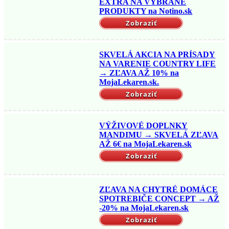
EXTRA NA VYBRANÉ
PRODUKTY na Notino.sk
Zobraziť
SKVELÁ AKCIA NA PRÍSADY
NA VARENIE COUNTRY LIFE
→ ZĽAVA AŽ 10% na
MojaLekaren.sk.
Zobraziť
VÝŽIVOVÉ DOPLNKY
MANDIMU → SKVELÁ ZĽAVA
AŽ 6€ na MojaLekaren.sk
Zobraziť
ZĽAVA NA CHYTRÉ DOMÁCE
SPOTREBIČE CONCEPT → AŽ
-20% na MojaLekaren.sk
Zobraziť