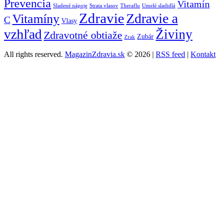
Prevencia
Vitamín
Sladené nápoje
Strata vlasov
Theraflu
Umelé sladidlá
Zdravie
Zdravie a
Vitamíny
C
Vlasy
vzhľad
Živiny
Zdravotné obtiaže
Zubár
Zrak
All rights reserved.
MagazinZdravia.sk
© 2026 |
RSS feed
|
Kontakt