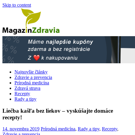
Skip to content
Najnovšie články
Zdravie a prevencia
Prírodná medicína
Zdravá strava
Recepty
Rady a tipy
Liečba kašľa bez liekov – vyskúšajte domáce
recepty!
14. novembra 2019
Prírodná medicína
,
Rady a tipy
,
Recepty
,
Zdravie a prevencia