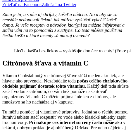
Zdieľať na Facebook
Zdieľať na Twitter
Zima je tu, a s ním aj chrípky, kašeľ a nádcha. No a aby ste sa
neustále nedopovali liekmi, tak môžete vyskúšať vyliečiť kašeľ
doma. Je veľa receptov a návodov, ktorými sa môžete inšpirovať a
stačia vám na to pomocníci z kuchyne. Čo teda môžete použiť na
liečbu kašľa a ktoré recepty sú naozaj overené?
Liečba kašľa bez liekov – vyskúšajte domáce recepty! (Foto: p
Citrónová šťava a vitamín C
Vitamín C obsiahnutý v citrónovej šťave slúži nie len ako liek, ale
hlavne ako prevencia. Nezabúdajte teda
počas celého chrípkového
obdobia prijímať dostatok tohto vitamínu.
Každý deň teda skúste
začať vodou s citrónom, čo vám tiež pomôže naštartovať
organizmus. Vitamín C môžete prijímať nie len z citrónov, ale
množstvo sa ho nachádza aj v kapuste.
Tu môžu pomôcť aj vitamínové prípravky. Jedná sa o rýchlu pomoc,
šumivú tabletu stačí rozpustiť vo vode alebo klasické tabletky zapiť
trochou vody.
Pri nákupe cez internet sú ceny často nižšie
ako v
lekárni, dobrým príklad je aj obľúbený DrMax. Pre neho nájdete aj