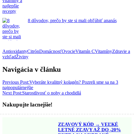
8 dôvodov, prečo by ste si mali obľúbiť ananás
Antioxidanty
Citrón
Domácnosť
Ovocie
Vitamín C
Vitamíny
Zdravie a
vzhľad
Živiny
Navigácia v článku
Previous Post:
Vyberáte kvalitný kolagén? Pozreli sme sa na 3
najpopulárnejšie
Next Post:
Starostlivosť o nohy a chodidlá
Nakupujte lacnejšie!
ZĽAVOVÝ KÓD → VEĽKÉ
LETNÉ ZĽAVY AŽ DO -20%