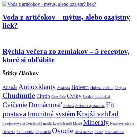
Voda z artičokov – mýtus, alebo ozajstný
liek?
Rýchla večera zo zemiakov – 5 receptov,
ktoré si obľúbite
Štítky článkov
Antioxidanty
Bolesti
Ananás
Bolesť chrbta
Avokádo
Chrípka
Chudnutie
Cviky
Citrón
Cviky na chrbát
Coca Cola
Fit
Cvičenie
Domácnosť
Erekcia
Erektilná dysfunkcia
postava
Krajší vzhľad
Imunitný systém
Minerály
Lopúchový olej
Lymfatická masáž
Lymfodrenáž
Masáž
Nezdravé nápoje
Ovocie
Ochorenia
Operácia
Obriezka
Očná sietnica
Pleseň
Prechladnutie