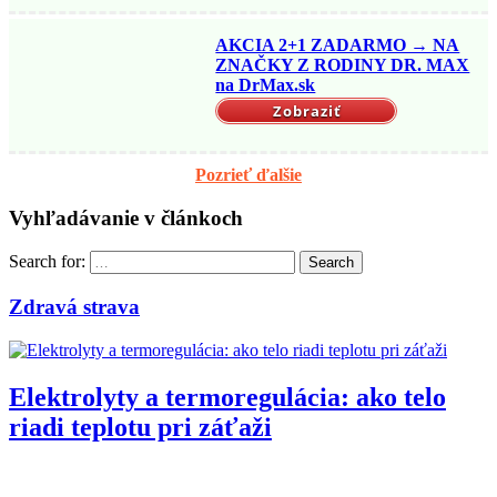
AKCIA 2+1 ZADARMO → NA
ZNAČKY Z RODINY DR. MAX
na DrMax.sk
Zobraziť
Pozrieť ďalšie
Vyhľadávanie v článkoch
Search for:
Search
Zdravá strava
Elektrolyty a termoregulácia: ako telo
riadi teplotu pri záťaži