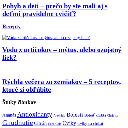
Pohyb a deti – prečo by ste mali aj s
deťmi pravidelne cvičiť?
Recepty
Voda z artičokov – mýtus, alebo ozajstný
liek?
Rýchla večera zo zemiakov – 5 receptov,
ktoré si obľúbite
Štítky článkov
Antioxidanty
Bolesti
Ananás
Bolesť chrbta
Avokádo
Chrípka
Chudnutie
Cviky
Citrón
Cviky na chrbát
Coca Cola