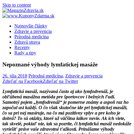
Skip to content
Najnovšie články
Zdravie a prevencia
Prírodná medicína
Zdravá strava
Recepty
Rady a tipy
Nepoznané výhody lymfatickej masáže
26. júla 2018
Prírodná medicína
,
Zdravie a prevencia
Zdieľať na Facebook
Zdieľať na Twitter
Lymfatická masáž, nazývaná často aj ako lymfodrenáž, je
obľúbená masážna metóda pre športovcov i bežných ľudí.
Samotný pojem „lymfodrenáž“ je pomerne známy a aspoň raz ho
započul asi každý. O čo však skutočne ide pri lymfatickej masáži,
čo sa pri nej masíruje, na čo má pozitívny vplyv a pre koho je
dobrá? To sú otázky, ktoré už väčšina laikov nevie. Ak ich viete,
tak skvelé, pokiaľ nie, tak sa pozrite, či lymfatická masáž nedokáže
vyriešiť práve vaše zdravotné ťažkosti. Prinášame výhody