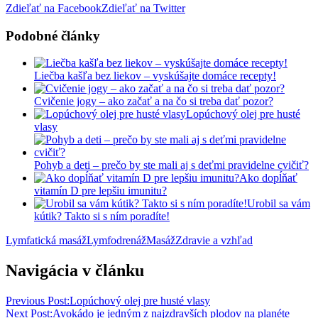
Zdieľať na Facebook
Zdieľať na Twitter
Podobné články
Liečba kašľa bez liekov – vyskúšajte domáce recepty!
Cvičenie jogy – ako začať a na čo si treba dať pozor?
Lopúchový olej pre husté
vlasy
Pohyb a deti – prečo by ste mali aj s deťmi pravidelne cvičiť?
Ako dopĺňať
vitamín D pre lepšiu imunitu?
Urobil sa vám
kútik? Takto si s ním poradíte!
Lymfatická masáž
Lymfodrenáž
Masáž
Zdravie a vzhľad
Navigácia v článku
Previous Post:
Lopúchový olej pre husté vlasy
Next Post:
Avokádo je jedným z najzdravších plodov na planéte