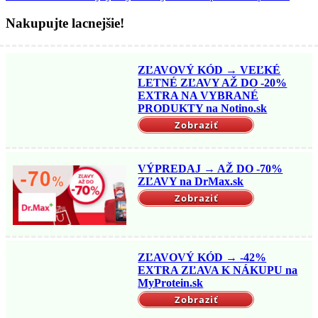
Nakupujte lacnejšie!
ZĽAVOVÝ KÓD → VEĽKÉ
LETNÉ ZĽAVY AŽ DO -20%
EXTRA NA VYBRANÉ
PRODUKTY na Notino.sk
Zobraziť
VÝPREDAJ → AŽ DO -70%
ZĽAVY na DrMax.sk
Zobraziť
ZĽAVOVÝ KÓD → -42%
EXTRA ZĽAVA K NÁKUPU na
MyProtein.sk
Zobraziť