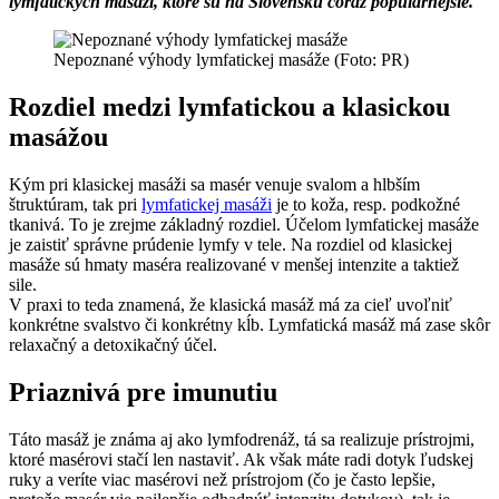
lymfatických masáží, ktoré sú na Slovensku čoraz populárnejšie.
Nepoznané výhody lymfatickej masáže (Foto: PR)
Rozdiel medzi lymfatickou a klasickou
masážou
Kým pri klasickej masáži sa masér venuje svalom a hlbším
štruktúram, tak pri
lymfatickej masáži
je to koža, resp. podkožné
tkanivá. To je zrejme základný rozdiel. Účelom lymfatickej masáže
je zaistiť správne prúdenie lymfy v tele. Na rozdiel od klasickej
masáže sú hmaty maséra realizované v menšej intenzite a taktiež
sile.
V praxi to teda znamená, že klasická masáž má za cieľ uvoľniť
konkrétne svalstvo či konkrétny kĺb. Lymfatická masáž má zase skôr
relaxačný a detoxikačný účel.
Priaznivá pre imunutiu
Táto masáž je známa aj ako lymfodrenáž, tá sa realizuje prístrojmi,
ktoré masérovi stačí len nastaviť. Ak však máte radi dotyk ľudskej
ruky a veríte viac masérovi než prístrojom (čo je často lepšie,