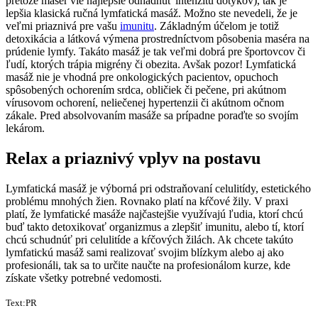
pretože masér vie najlepšie odhadnúť intenzitu dotykov), tak je
lepšia klasická ručná lymfatická masáž. Možno ste nevedeli, že je
veľmi priaznivá pre vašu
imunitu
. Základným účelom je totiž
detoxikácia a látková výmena prostredníctvom pôsobenia maséra na
prúdenie lymfy. Takáto masáž je tak veľmi dobrá pre športovcov či
ľudí, ktorých trápia migrény či obezita. Avšak pozor! Lymfatická
masáž nie je vhodná pre onkologických pacientov, opuchoch
spôsobených ochorením srdca, obličiek či pečene, pri akútnom
vírusovom ochorení, neliečenej hypertenzii či akútnom očnom
zákale. Pred absolvovaním masáže sa prípadne poraďte so svojím
lekárom.
Relax a priaznivý vplyv na postavu
Lymfatická masáž je výborná pri odstraňovaní celulitídy, estetického
problému mnohých žien. Rovnako platí na kŕčové žily. V praxi
platí, že lymfatické masáže najčastejšie využívajú ľudia, ktorí chcú
buď takto detoxikovať organizmus a zlepšiť imunitu, alebo tí, ktorí
chcú schudnúť pri celulitíde a kŕčových žilách. Ak chcete takúto
lymfatickú masáž sami realizovať svojim blízkym alebo aj ako
profesionáli, tak sa to určite naučte na profesionálom kurze, kde
získate všetky potrebné vedomosti.
Text:PR