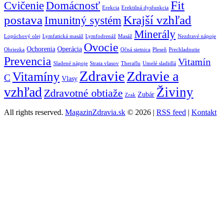
Fit
Cvičenie
Domácnosť
Erekcia
Erektilná dysfunkcia
postava
Krajší vzhľad
Imunitný systém
Minerály
Lopúchový olej
Lymfatická masáž
Lymfodrenáž
Masáž
Nezdravé nápoje
Ovocie
Ochorenia
Operácia
Obriezka
Očná sietnica
Pleseň
Prechladnutie
Prevencia
Vitamín
Sladené nápoje
Strata vlasov
Theraflu
Umelé sladidlá
Zdravie
Zdravie a
Vitamíny
C
Vlasy
vzhľad
Živiny
Zdravotné obtiaže
Zubár
Zrak
All rights reserved.
MagazinZdravia.sk
© 2026 |
RSS feed
|
Kontakt