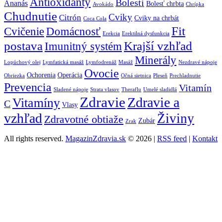
Antioxidanty
Bolesti
Ananás
Bolesť chrbta
Avokádo
Chrípka
Chudnutie
Cviky
Citrón
Cviky na chrbát
Coca Cola
Fit
Cvičenie
Domácnosť
Erekcia
Erektilná dysfunkcia
postava
Krajší vzhľad
Imunitný systém
Minerály
Lopúchový olej
Lymfatická masáž
Lymfodrenáž
Masáž
Nezdravé nápoje
Ovocie
Ochorenia
Operácia
Obriezka
Očná sietnica
Pleseň
Prechladnutie
Prevencia
Vitamín
Sladené nápoje
Strata vlasov
Theraflu
Umelé sladidlá
Zdravie
Zdravie a
Vitamíny
C
Vlasy
vzhľad
Živiny
Zdravotné obtiaže
Zubár
Zrak
All rights reserved.
MagazinZdravia.sk
© 2026 |
RSS feed
|
Kontakt