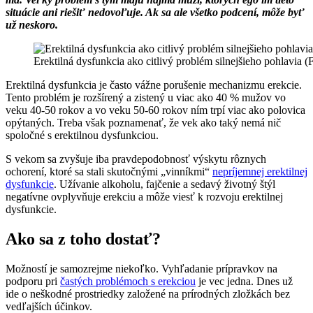
situácie ani riešiť nedovoľuje. Ak sa ale všetko podcení, môže byť
už neskoro.
Erektilná dysfunkcia ako citlivý problém silnejšieho pohlavia (F
Erektilná dysfunkcia je často vážne porušenie mechanizmu erekcie.
Tento problém je rozšírený a zistený u viac ako 40 % mužov vo
veku 40-50 rokov a vo veku 50-60 rokov ním trpí viac ako polovica
opýtaných. Treba však poznamenať, že vek ako taký nemá nič
spoločné s erektilnou dysfunkciou.
S vekom sa zvyšuje iba pravdepodobnosť výskytu rôznych
ochorení, ktoré sa stali skutočnými „vinníkmi“
nepríjemnej erektilnej
dysfunkcie
. Užívanie alkoholu, fajčenie a sedavý životný štýl
negatívne ovplyvňuje erekciu a môže viesť k rozvoju erektilnej
dysfunkcie.
Ako sa z toho dostať?
Možností je samozrejme niekoľko. Vyhľadanie prípravkov na
podporu pri
častých problémoch s erekciou
je vec jedna. Dnes už
ide o neškodné prostriedky založené na prírodných zložkách bez
vedľajších účinkov.