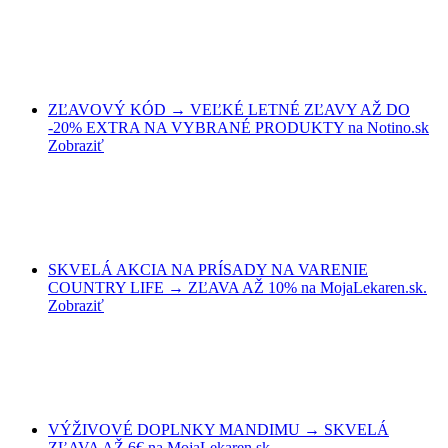
ZĽAVOVÝ KÓD → VEĽKÉ LETNÉ ZĽAVY AŽ DO
-20% EXTRA NA VYBRANÉ PRODUKTY na Notino.sk
Zobraziť
SKVELÁ AKCIA NA PRÍSADY NA VARENIE
COUNTRY LIFE → ZĽAVA AŽ 10% na MojaLekaren.sk.
Zobraziť
VÝŽIVOVÉ DOPLNKY MANDIMU → SKVELÁ
ZĽAVA AŽ 6€ na MojaLekaren.sk