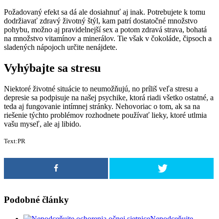
Požadovaný efekt sa dá ale dosiahnuť aj inak. Potrebujete k tomu
dodržiavať zdravý životný štýl, kam patrí dostatočné množstvo
pohybu, možno aj pravidelnejší sex a potom zdravá strava, bohatá
na množstvo vitamínov a minerálov. Tie však v čokoláde, čipsoch a
sladených nápojoch určite nenájdete.
Vyhýbajte sa stresu
Niektoré životné situácie to neumožňujú, no príliš veľa stresu a
depresie sa podpisuje na našej psychike, ktorá riadi všetko ostatné, a
teda aj fungovanie intímnej stránky. Nehovoriac o tom, ak sa na
riešenie týchto problémov rozhodnete používať lieky, ktoré utlmia
vašu myseľ, ale aj libido.
Text:PR
Podobné články
Nepodceňujte