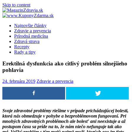
Skip to content
Najnovšie články
Zdravie a prevencia
Prírodná medicína
Zdravá strava
Recepty
Rady a tipy
Erektilná dysfunkcia ako citlivý problém silnejšieho
pohlavia
24. februára 2019
Zdravie a prevencia
Svoje zdravotné problémy riešime v prípade prichádzajúcej bolesti,
ktorá nás obmedzuje v pohybe a bezproblémovom fungovaní. Pri
mnohých zdravotných problémoch ale bolesť ani neexistuje a až
postupom času sa príde na to, že nám niečo nefunguje tak ako
má. Veľký problém s tým majú najmä muži, ktorých ego im tieto