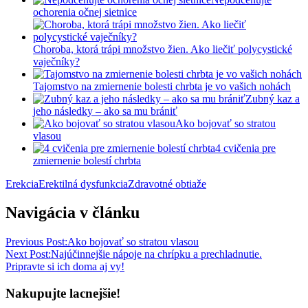
ochorenia očnej sietnice
Choroba, ktorá trápi množstvo žien. Ako liečiť polycystické
vaječníky?
Tajomstvo na zmiernenie bolesti chrbta je vo vašich nohách
Zubný kaz a
jeho následky – ako sa mu brániť
Ako bojovať so stratou
vlasou
4 cvičenia pre
zmiernenie bolestí chrbta
Erekcia
Erektilná dysfunkcia
Zdravotné obtiaže
Navigácia v článku
Previous Post:
Ako bojovať so stratou vlasou
Next Post:
Najúčinnejšie nápoje na chrípku a prechladnutie.
Pripravte si ich doma aj vy!
Nakupujte lacnejšie!